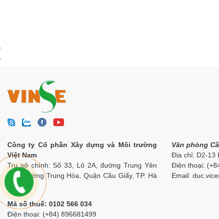
Công ty Cổ phần Xây dựng và Môi trường
Văn phòng Cầ
Việt Nam
Địa chỉ: D2-13
Trụ sở chính: Số 33, Lô 2A, đường Trung Yên
Điện thoại: (+
11, Phường Trung Hòa, Quận Cầu Giấy, TP. Hà
Email:
duc.vi
ce
Nội
Mã số thuế: 0102 566 034
Điện thoại:
(+84)
896681499