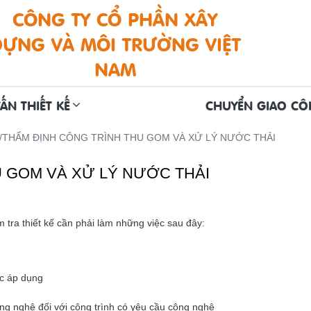
CÔNG TY CỔ PHẦN XÂY
DỰNG VÀ MÔI TRƯỜNG VIỆT
NAM
ẤN THIẾT KẾ
CHUYỂN GIAO C
THẨM ĐỊNH CÔNG TRÌNH THU GOM VÀ XỬ LÝ NƯỚC THẢI
U GOM VÀ XỬ LÝ NƯỚC THẢI
tra thiết kế cần phải làm những việc sau đây:
ợc áp dụng
ông nghệ đối với công trình có yêu cầu công nghệ