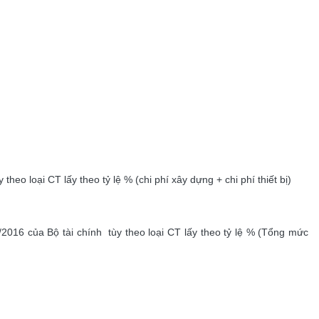
eo loại CT lấy theo tỷ lệ % (chi phí xây dựng + chi phí thiết bị)
016 của Bộ tài chính tùy theo loại CT lấy theo tỷ lệ % (Tổng mức