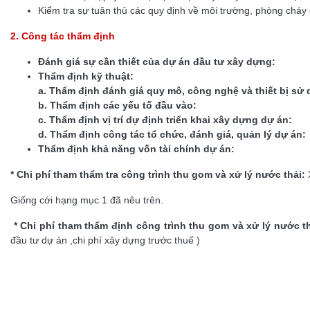
Kiểm tra sự tuân thủ các quy định về môi trường, phòng cháy
2. Công tác thẩm định
Đánh giá sự cần thiết của dự án đầu tư xây dựng:
Thẩm định kỹ thuật:
a. Thẩm định đánh giá quy mô, công nghệ và thiết bị sử 
b. Thẩm định các yếu tố đầu vào:
c. Thẩm định vị trí dự định triển khai xây dựng dự án:
d. Thẩm định công tác tổ chức, đánh giá, quản lý dự án:
Thẩm định khả năng vốn tài chính dự án:
* Chi phí tham thẩm tra công trình thu gom và xử lý nước thải:
Giống cới hạng mục 1 đã nêu trên.
* Chi phí tham thẩm định công trình thu gom và xử lý nước t
đầu tư dự án ,chi phí xây dựng trước thuế )